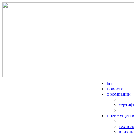
новости
о компании
сертиф
преимуществ
технол
влияни