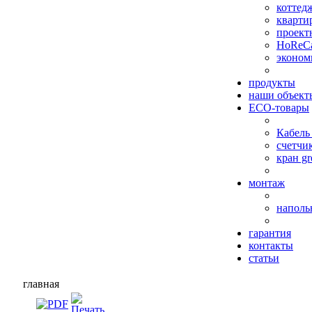
коттед
кварти
проект
HoReC
эконом
продукты
наши объект
ECO-товары
Кабель
счетчи
кран gr
монтаж
наполь
гарантия
контакты
статьи
главная